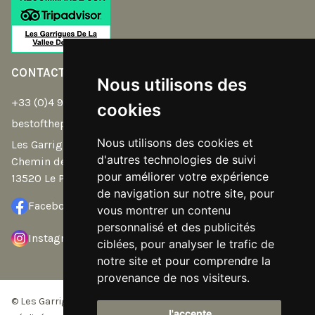
CONTACT
Nous utilisons des
+33 (0)4 90 54 32 39
cookies
bestoftheplace@gmail.com
Nous utilisons des cookies et
Les Garrigues de la Vallée des Baux -
d'autres technologies de suivi
Chemin de Saint Eloi
pour améliorer votre expérience
13520 Le Paradou
de navigation sur notre site, pour
Facebook
vous montrer un contenu
personnalisé et des publicités
Instagram
ciblées, pour analyser le trafic de
notre site et pour comprendre la
provenance de nos visiteurs.
© Les Garrigues de la Vallée des Baux - Tous droits réservés -
J'accepte